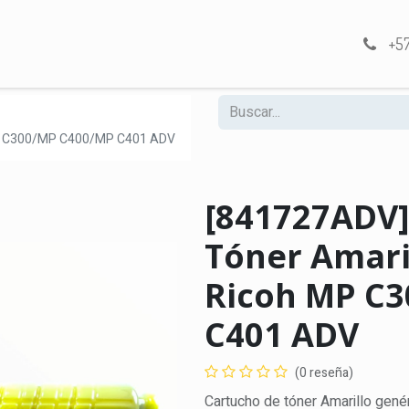
Tienda
Soporte
Aires Acondicionados
Familia Quality
+57
 MP C300/MP C400/MP C401 ADV
[841727ADV]
Tóner Amari
Ricoh MP C
C401 ADV
(0 reseña)
Cartucho de tóner Amarillo genér