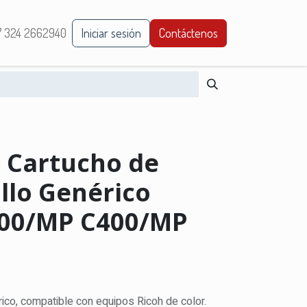
 324 2662940
Trabaja con nostros
Iniciar sesión
Blog empresarial
Contáctenos
 Cartucho de
llo Genérico
300/MP C400/MP
ico, compatible con equipos Ricoh de color.