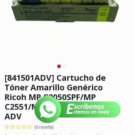
[841501ADV] Cartucho de
Tóner Amarillo Genérico
Ricoh MP C2050SPF/MP
C2551/MP C2051/MP C2030
ADV
(0 reseña)